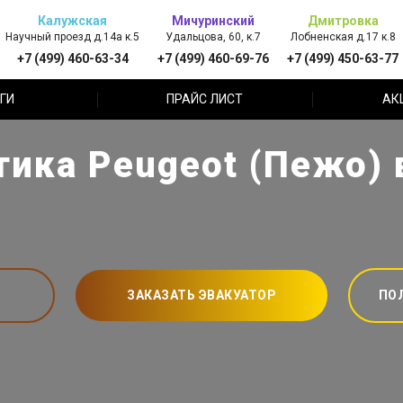
Калужская
Мичуринский
Дмитровка
Научный проезд д.14а к.5
Удальцова, 60, к.7
Лобненская д.17 к.8
+7 (499) 460-63-34
+7 (499) 460-69-76
+7 (499) 450-63-77
ГИ
ПРАЙС ЛИСТ
АК
тика Peugeot (Пежо) 
ЗАКАЗАТЬ ЭВАКУАТОР
ПО