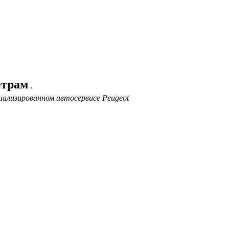
етрам
.
иализированном автосервисе Peugeot