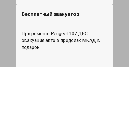
Бесплатный эвакуатор
При ремонте Peugeot 107 ДВС,
эвакуация авто в пределах МКАД в
подарок.
Записаться
Сделаем дешевле
При калькуляции на руках из другого
сервиса - эти же работы и запчасти по
более низкой цене