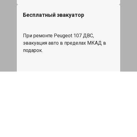
Бесплатный эвакуатор
При ремонте Peugeot 107 ДВС,
эвакуация авто в пределах МКАД в
подарок.
Записаться
Сделаем дешевле
При калькуляции на руках из другого
сервиса - эти же работы и запчасти по
более низкой цене