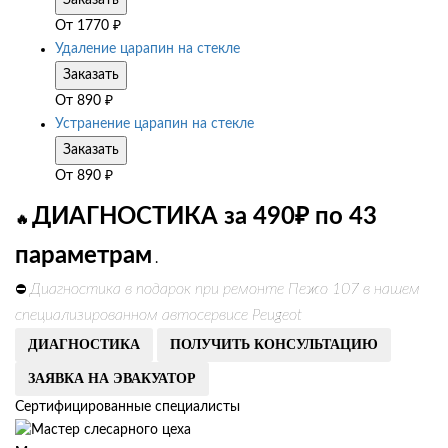
Заказать
От
1770
₽
Удаление царапин на стекле
Заказать
От
890
₽
Устранение царапин на стекле
Заказать
От
890
₽
ДИАГНОСТИКА за 490₽ по 43
🔥
параметрам
.
Диагностика в подарок при ремонте Пежо 107 в нашем
⛔
специализированном автосервисе Peugeot
ДИАГНОСТИКА
ПОЛУЧИТЬ КОНСУЛЬТАЦИЮ
ЗАЯВКА НА ЭВАКУАТОР
Сертифицированные специалисты