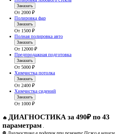
Заказать
От
2000
₽
Полировка фар
Заказать
От
1500
₽
Полная полировка авто
Заказать
От
12000
₽
Предпродажная подготовка
Заказать
От
5000
₽
Химчистка потолка
Заказать
От
2400
₽
Химчистка сидений
Заказать
От
1000
₽
ДИАГНОСТИКА за 490₽ по 43
🔥
параметрам
.
⛔
Диагностика в подарок при ремонте Пежо в нашем