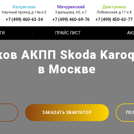
Калужская
Мичуринский
Дмитровка
Научный проезд д.14а к.5
Удальцова, 60, к.7
Лобненская д.17 к.8
+7 (499) 460-63-34
+7 (499) 460-69-76
+7 (499) 450-63-77
ГИ
ПРАЙС ЛИСТ
АК
ков АКПП Skoda Karoq
в Москве
ЗАКАЗАТЬ ЭВАКУАТОР
ПО