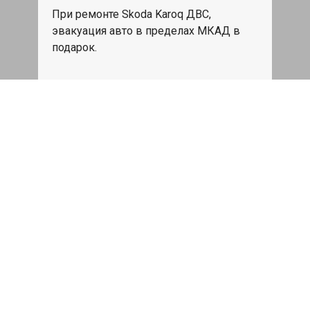
При ремонте Skoda Karoq ДВС,
эвакуация авто в пределах МКАД в
подарок.
Записаться
Сделаем дешевле
При калькуляции на руках из другого
сервиса - эти же работы и запчасти по
более низкой цене
Записаться