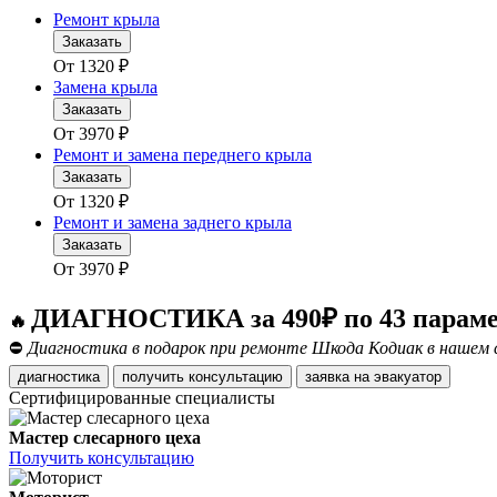
Ремонт крыла
Заказать
От
1320
₽
Замена крыла
Заказать
От
3970
₽
Ремонт и замена переднего крыла
Заказать
От
1320
₽
Ремонт и замена заднего крыла
Заказать
От
3970
₽
ДИАГНОСТИКА за 490₽ по 43 парам
🔥
⛔
Диагностика в подарок при ремонте Шкода Кодиак в нашем 
диагностика
получить консультацию
заявка на эвакуатор
Сертифицированные специалисты
Мастер слесарного цеха
Получить консультацию