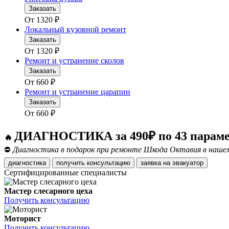
Заказать
От
1320
₽
Локальный кузовной ремонт
Заказать
От
1320
₽
Ремонт и устранение сколов
Заказать
От
660
₽
Ремонт и устранение царапин
Заказать
От
660
₽
ДИАГНОСТИКА за 490₽ по 43 парам
🔥
⛔
Диагностика в подарок при ремонте Шкода Октавия в нашем
диагностика
получить консультацию
заявка на эвакуатор
Сертифицированные специалисты
Мастер слесарного цеха
Получить консультацию
Моторист
Получить консультацию