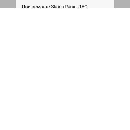
При ремонте Skoda Rapid ДВС,
эвакуация авто в пределах МКАД в
подарок.
Записаться
Сделаем дешевле
При калькуляции на руках из другого
сервиса - эти же работы и запчасти по
более низкой цене
Записаться