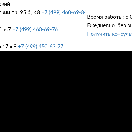
ский
ий пр. 95 б, к.8
+7 (499) 460-69-84
Время работы: с 0
й
Ежедневно, без в
, к.7
+7 (499) 460-69-76
Получить консул
ГИ
ПРАЙС ЛИСТ
АК
.17 к.8
+7 (499) 450-63-77