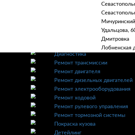
Севастополь
Севастопольск
Мичурински
Удальцова, 60
ГЛАВНАЯ
УСЛУ
Дмитровка
Техническое обслуживание
Лобненская д
Диагностика
Ремонт трансмиссии
Ремонт двигателя
Ремонт дизельных двигателей
Ремонт электрооборудования
Ремонт ходовой
Ремонт рулевого управления
Ремонт тормозной системы
Покраска кузова
Детейлинг