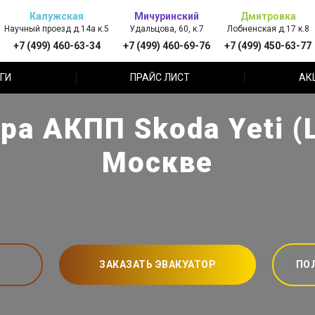
Калужская
Мичуринский
Дмитровка
Научный проезд д.14а к.5
Удальцова, 60, к.7
Лобненская д.17 к.8
+7 (499) 460-63-34
+7 (499) 460-69-76
+7 (499) 450-63-77
ГИ
ПРАЙС ЛИСТ
АК
ра АКПП Skoda Yeti (
Москве
ЗАКАЗАТЬ ЭВАКУАТОР
ПО