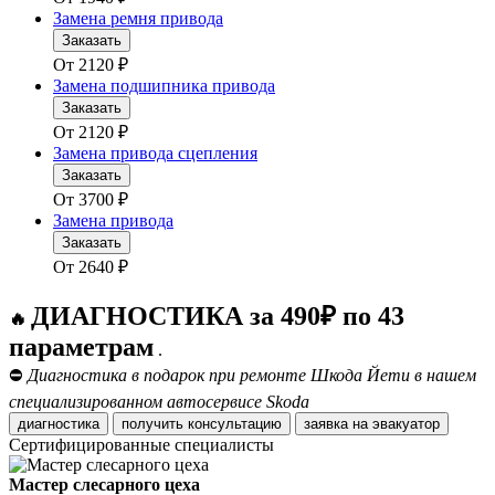
Замена ремня привода
Заказать
От
2120
₽
Замена подшипника привода
Заказать
От
2120
₽
Замена привода сцепления
Заказать
От
3700
₽
Замена привода
Заказать
От
2640
₽
ДИАГНОСТИКА за 490₽ по 43
🔥
параметрам
.
⛔
Диагностика в подарок при ремонте Шкода Йети в нашем
специализированном автосервисе Skoda
диагностика
получить консультацию
заявка на эвакуатор
Сертифицированные специалисты
Мастер слесарного цеха