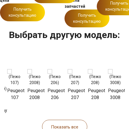
цеха
отдела
Получить
запчастей
Получить
консультац
консультацию
Получить
консультацию
Выбрать другую модель:
Peugeot
Peugeot
Peugeot
Peugeot
Peugeot
Peugeot
ot
107
2008
206
207
208
3008
r
way
Показать все