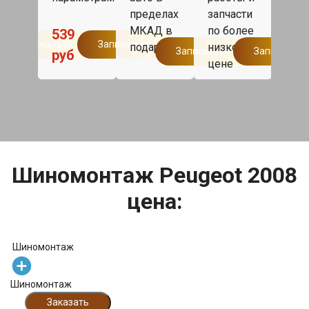
одн
по
пределах
запчасти
дня,
р
МКАД в
по более
1
539
такс
Записаться
Записаться
подарок.
низкой
Записаться
Записаться
руб
дом
цене
Мос
бесп
Шиномонтаж Peugeot 2008
цена:
Шиномонтаж
Шиномонтаж
Заказать