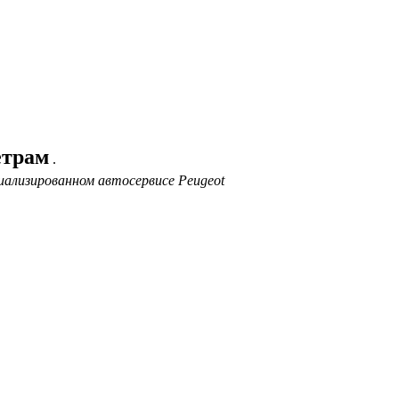
етрам
.
иализированном автосервисе Peugeot