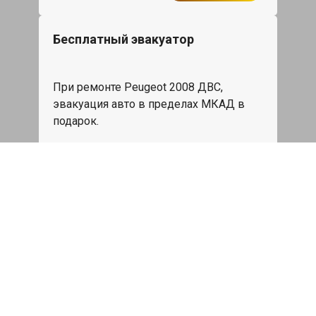
Бесплатный эвакуатор
При ремонте Peugeot 2008 ДВС,
эвакуация авто в пределах МКАД в
подарок.
Записаться
Сделаем дешевле
При калькуляции на руках из другого
сервиса - эти же работы и запчасти по