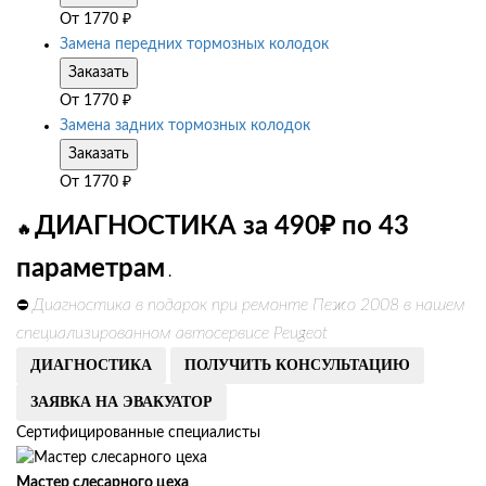
От
1770
₽
Замена передних тормозных колодок
Заказать
От
1770
₽
Замена задних тормозных колодок
Заказать
От
1770
₽
ДИАГНОСТИКА за 490₽ по 43
🔥
параметрам
.
Диагностика в подарок при ремонте Пежо 2008 в нашем
⛔
специализированном автосервисе Peugeot
ДИАГНОСТИКА
ПОЛУЧИТЬ КОНСУЛЬТАЦИЮ
ЗАЯВКА НА ЭВАКУАТОР
Сертифицированные специалисты
Мастер слесарного цеха