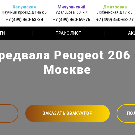
Калужская
Мичуринский
Дмитровка
Научный проезд д.14а к.5
Удальцова, 60, к.7
Лобненская д.17 к.8
+7 (499) 460-63-34
+7 (499) 460-69-76
+7 (499) 450-63-77
ГИ
ПРАЙС ЛИСТ
АК
редвала Peugeot 206 
Москве
ЗАКАЗАТЬ ЭВАКУАТОР
ПО