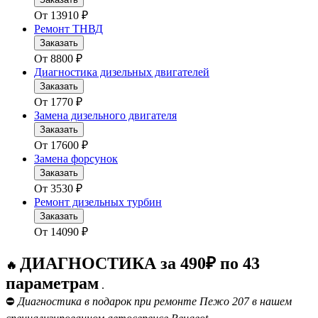
От
13910
₽
Ремонт ТНВД
Заказать
От
8800
₽
Диагностика дизельных двигателей
Заказать
От
1770
₽
Замена дизельного двигателя
Заказать
От
17600
₽
Замена форсунок
Заказать
От
3530
₽
Ремонт дизельных турбин
Заказать
От
14090
₽
ДИАГНОСТИКА за 490₽ по 43
🔥
параметрам
.
⛔
Диагностика в подарок при ремонте Пежо 207 в нашем