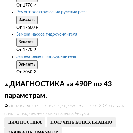
От
1770
₽
Ремонт электрических рулевых реек
Заказать
От
17600
₽
Замена насоса гидроусилителя
Заказать
От
1770
₽
Замена ремня гидроусилителя
Заказать
От
7050
₽
ДИАГНОСТИКА за 490₽ по 43
🔥
параметрам
.
Диагностика в подарок при ремонте Пежо 207 в нашем
⛔
специализированном автосервисе Peugeot
ДИАГНОСТИКА
ПОЛУЧИТЬ КОНСУЛЬТАЦИЮ
ЗАЯВКА НА ЭВАКУАТОР