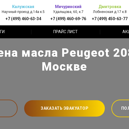
Калужская
Мичуринский
Дмитровка
Научный проезд д.14а к.5
Удальцова, 60, к.7
Лобненская д.17 к.8
+7 (499) 460-63-34
+7 (499) 460-69-76
+7 (499) 450-63-77
ГИ
ПРАЙС ЛИСТ
АК
на масла Peugeot 20
Москве
ЗАКАЗАТЬ ЭВАКУАТОР
ПО