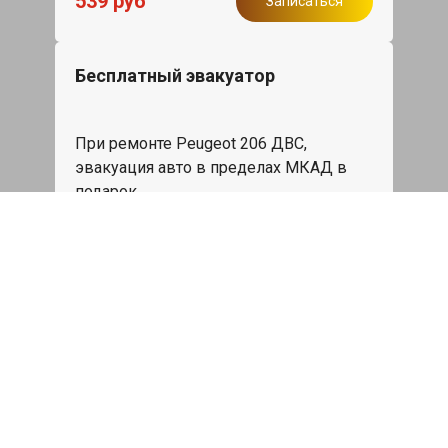
539 руб
Записаться
Бесплатный эвакуатор
При ремонте Peugeot 206 ДВС,
эвакуация авто в пределах МКАД в
подарок.
Записаться
Сделаем дешевле
При калькуляции на руках из другого
сервиса - эти же работы и запчасти по