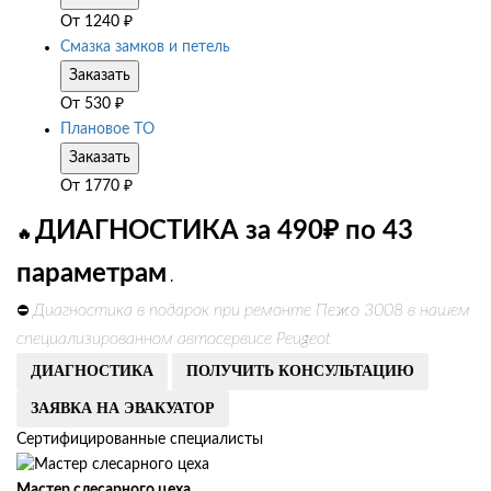
От
1240
₽
Смазка замков и петель
Заказать
От
530
₽
Плановое ТО
Заказать
От
1770
₽
ДИАГНОСТИКА за 490₽ по 43
🔥
параметрам
.
Диагностика в подарок при ремонте Пежо 3008 в нашем
⛔
специализированном автосервисе Peugeot
ДИАГНОСТИКА
ПОЛУЧИТЬ КОНСУЛЬТАЦИЮ
ЗАЯВКА НА ЭВАКУАТОР
Сертифицированные специалисты
Мастер слесарного цеха