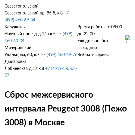
Севастопольский
Севастопольский пр. 95 б, к.8
+7
(499) 460-69-84
Калужская
Время работы: с 08:00
Научный проезд д.14а к.5
+7 (499)
до 22:00
460-63-34
Ежедневно, без
Мичуринский
выходных.
Удальцова, 60, к.7
+7 (499) 460-69-76
Выбрать сервис
Дмитровка
Лобненская д.17 к.8
+7 (499) 450-63-
77
Сброс межсервисного
интервала Peugeot 3008 (Пежо
3008) в Москве