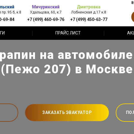
В
льский
Мичуринский
Дмитровка
пр. 95 б, к.8
Удальцова, 60, к.7
Лобненская д.17 к.8
0-69-84
+7 (499) 460-69-76
+7 (499) 450-63-77
ГИ
ПРАЙС ЛИСТ
АК
рапин на автомобиле
(Пежо 207) в Москве
ЗАКАЗАТЬ ЭВАКУАТОР
ПО