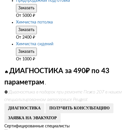
Предпродажная подготовка
Заказать
От
5000
₽
Химчистка потолка
Заказать
От
2400
₽
Химчистка сидений
Заказать
От
1000
₽
ДИАГНОСТИКА за 490₽ по 43
🔥
параметрам
.
Диагностика в подарок при ремонте Пежо 207 в нашем
⛔
специализированном автосервисе Peugeot
ДИАГНОСТИКА
ПОЛУЧИТЬ КОНСУЛЬТАЦИЮ
ЗАЯВКА НА ЭВАКУАТОР
Сертифицированные специалисты