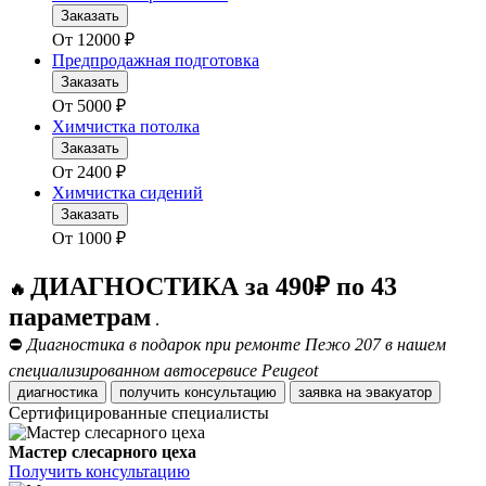
Заказать
От
12000
₽
Предпродажная подготовка
Заказать
От
5000
₽
Химчистка потолка
Заказать
От
2400
₽
Химчистка сидений
Заказать
От
1000
₽
ДИАГНОСТИКА за 490₽ по 43
🔥
параметрам
.
⛔
Диагностика в подарок при ремонте Пежо 207 в нашем
специализированном автосервисе Peugeot
диагностика
получить консультацию
заявка на эвакуатор
Сертифицированные специалисты
Мастер слесарного цеха
Получить консультацию